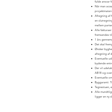
fulde ansvar 
Når man acce
projektmateri
Afregning af 
en slutregning
mellem parter
Alle fakturae
fremsendes ti
1 års gennemg
Det skal fremg
Ønsker bygherr
afregning af d
Eventuelle ud
bydende entr
Der vil udeluk
AB18 og overh
Eventuelle om
Byggaranti: Ti
Tegnestuen, 
Alle mundtlig
ligger en ny s