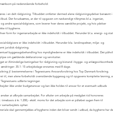
mærksom på nedenstående forbehold:
øres i en delt rådgivning. Tilbuddet omfatter dermed alene rådgivningsydelser benævnt i
ilbud. Det forudsættes, at der til opgaven om nødvendigt tilknyttes bl.a. ingeniør,
 og andre specialrådgivere, som leverer hver deres særskilte projekt, og hvis ydelser
ekte til bygherre.
nhver form for ingeniørarbejde er ikke indeholdt i tilbuddet. Herunder bl.a. energi- og stat
pecialrådgivere er ikke indeholdt i tilbuddet. Herunder bla. landinspektør, miljø- og
amt juridisk rådgivning.
eventuel byggesagsbehandling hos myndighederne er ikke indeholdt i tilbuddet. Det påhvil
plyse om gældende deklarationer og servitutter.
get er Almindelige betingelser for rådgivning og bistand i bygge- og anlægsvirksomhede
ændringer: 35.1: 15 arbejdsdage erstattes med 8 dage.
sikring jf. bestemmelserne i Tegnestuens Ansvarsforsikring hos Top Danmark forsikring.
ret til, men alene forbeholdt ovenstående byggesag og til opgavens komplette løsning, a
 Tegnestuens udførte tegninger.
bejder ikke under budgetansvar og kan ikke holdes til ansvar for et eventuelt udbuds
 ønsker at afbryde samarbejdet. For aftaler om arbejde på medgået tid honoreres
. timebasis á kr. 1.200,- ekskl. moms for det arbejde som er påløbet sagen frem til
or samarbejdets ophør.
eriale skal gennemtjekkes af bygherre inden det bliver sendt i udbud, da bygherre har d